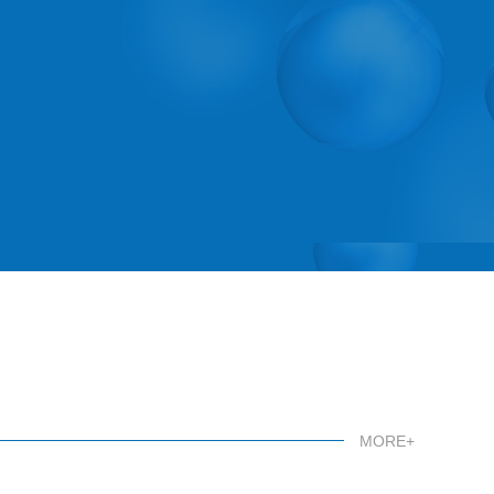
MORE+